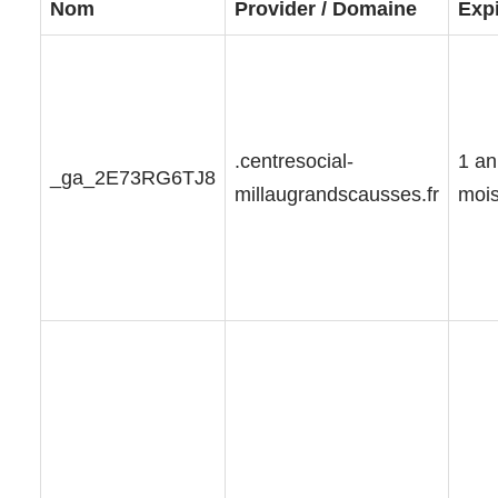
Nom
Provider / Domaine
Expi
.centresocial-
1 an
_ga_2E73RG6TJ8
millaugrandscausses.fr
moi