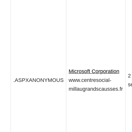
Microsoft Corporation
2
.ASPXANONYMOUS
www.centresocial-
s
millaugrandscausses.fr