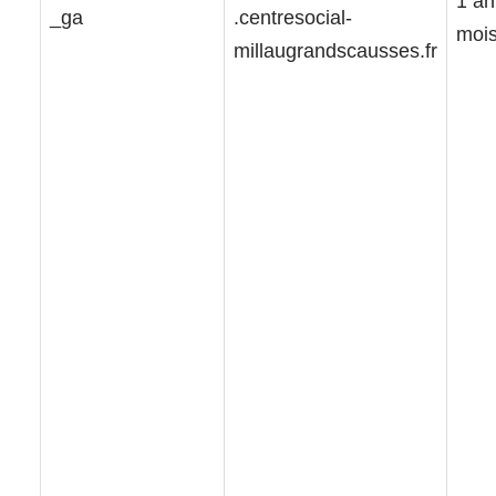
1 an
_ga
.centresocial-
moi
millaugrandscausses.fr