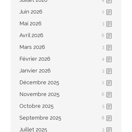
article
4
article
Juin 2026
2
article
Mai 2026
3
article
Avril 2026
6
article
Mars 2026
3
article
Février 2026
4
article
Janvier 2026
3
article
Décembre 2025
2
article
Novembre 2025
6
article
Octobre 2025
5
article
Septembre 2025
8
article
Juillet 2025
3