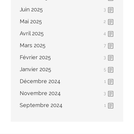
article
Juin 2025
3
article
Mai 2025
2
article
Avril 2025
4
article
Mars 2025
7
article
Février 2025
3
article
Janvier 2025
5
article
Décembre 2024
1
article
Novembre 2024
3
article
Septembre 2024
1