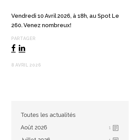
Vendredi 10 Avril 2026, à 18h, au Spot Le
260. Venez nombreux!
PARTAGER
8 AVRIL 2026
Toutes les actualités
article
Août 2026
1
Juillet 2026