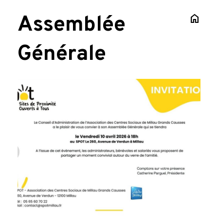
Assemblée
home
Générale